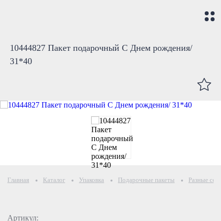
10444827 Пакет подарочный С Днем рождения/
31*40
Главная
Каталог
Упаковка
Подарочные пакеты
Разные соб
Артикул: