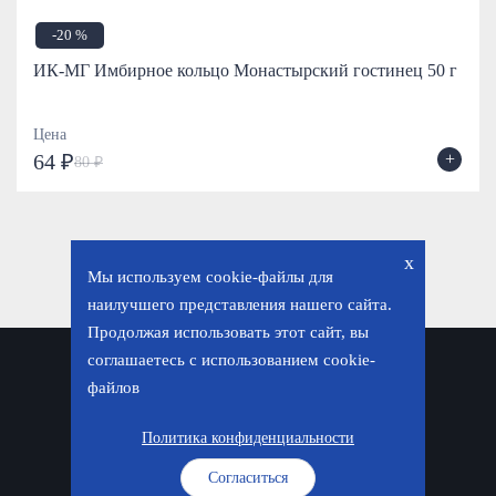
-20 %
ИК-МГ Имбирное кольцо Монастырский гостинец 50 г
Цена
+
64 ₽
80 ₽
x
Мы используем cookie-файлы для
наилучшего представления нашего сайта.
Продолжая использовать этот сайт, вы
соглашаетесь с использованием cookie-
Политика конфиденциальности
файлов
© «Фавор. Магазин православных подарков», 2026
Политика конфиденциальности
Согласиться