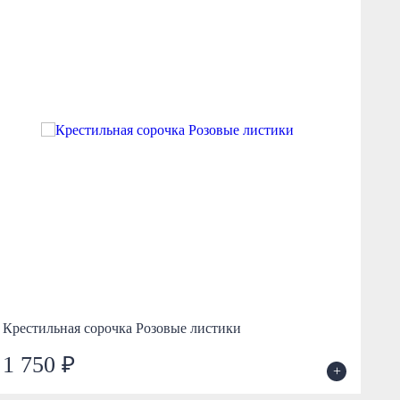
Крестильная сорочка Розовые листики
Кр
1 750 ₽
1
+