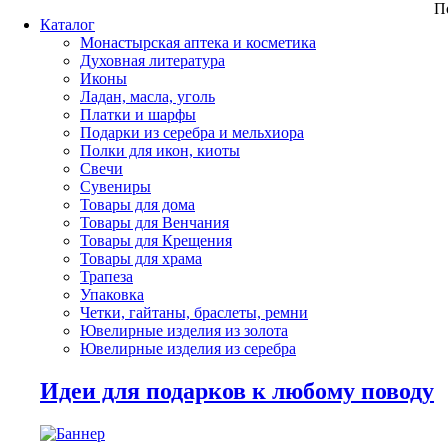
П
Каталог
Монастырская аптека и косметика
Духовная литература
Иконы
Ладан, масла, уголь
Платки и шарфы
Подарки из серебра и мельхиора
Полки для икон, киоты
Свечи
Сувениры
Товары для дома
Товары для Венчания
Товары для Крещения
Товары для храма
Трапеза
Упаковка
Четки, гайтаны, браслеты, ремни
Ювелирные изделия из золота
Ювелирные изделия из серебра
Идеи для подарков к любому поводу