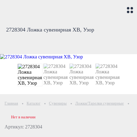
2728304 Ложка сувенирная ХВ, Узор
Главная
Каталог
Сувениры
Ложки/Тарелки сувенирные
Па
Нет в наличии
Артикул: 2728304