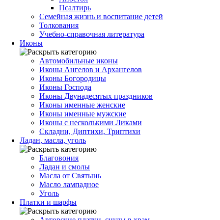
Псалтирь
Семейная жизнь и воспитание детей
Толкования
Учебно-справочная литература
Иконы
Автомобильные иконы
Иконы Ангелов и Архангелов
Иконы Богородицы
Иконы Господа
Иконы Двунадесятых праздников
Иконы именные женские
Иконы именные мужские
Иконы с несколькими Ликами
Складни, Диптихи, Триптихи
Ладан, масла, уголь
Благовония
Ладан и смолы
Масла от Святынь
Масло лампадное
Уголь
Платки и шарфы
Авторские платки, снуды в храм