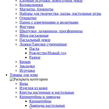
Елочные игрушки, новогодний декор
Колокольчики
Магниты, блокноты
Наборы для творчества, пазлы, настольные игры
Открытки
Панно с изречениями и молитвами
Фигурки
Шкатулки, ладанницы, просфорницы
Яйца пасхальные
Пасхальный декор
Ложки/Тарелки сувенирные
Пасха
Рождество/Новый год
Разное
Броши
Закладки
Игрушки
Товары для дома
Вазы
Изделия из кожи
Кресты настенные и настольные
Кронштейны и лампады
Кронштейны
Лампады настольные