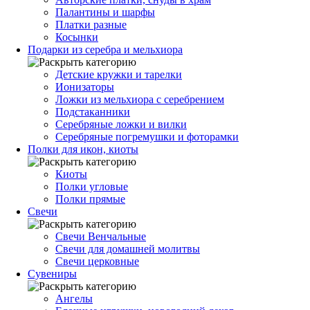
Палантины и шарфы
Платки разные
Косынки
Подарки из серебра и мельхиора
Детские кружки и тарелки
Ионизаторы
Ложки из мельхиора с серебрением
Подстаканники
Серебряные ложки и вилки
Серебряные погремушки и фоторамки
Полки для икон, киоты
Киоты
Полки угловые
Полки прямые
Свечи
Свечи Венчальные
Свечи для домашней молитвы
Свечи церковные
Сувениры
Ангелы