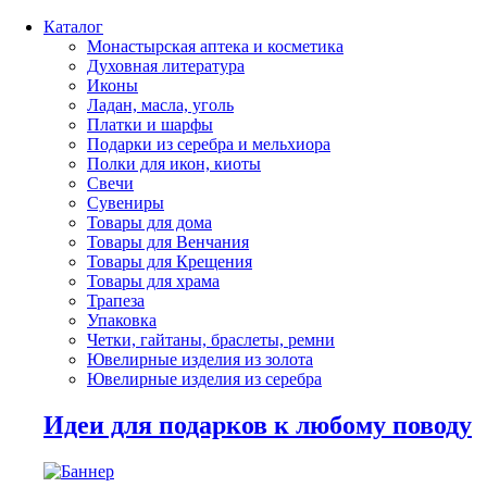
Каталог
Монастырская аптека и косметика
Духовная литература
Иконы
Ладан, масла, уголь
Платки и шарфы
Подарки из серебра и мельхиора
Полки для икон, киоты
Свечи
Сувениры
Товары для дома
Товары для Венчания
Товары для Крещения
Товары для храма
Трапеза
Упаковка
Четки, гайтаны, браслеты, ремни
Ювелирные изделия из золота
Ювелирные изделия из серебра
Идеи для подарков к любому поводу