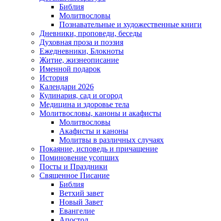
Библия
Молитвословы
Познавательные и художественные книги
Дневники, проповеди, беседы
Духовная проза и поэзия
Ежедневники, Блокноты
Житие, жизнеописание
Именной подарок
История
Календари 2026
Кулинария, сад и огород
Медицина и здоровье тела
Молитвословы, каноны и акафисты
Молитвословы
Акафисты и каноны
Молитвы в различных случаях
Покаяние, исповедь и причащение
Поминовение усопших
Посты и Праздники
Священное Писание
Библия
Ветхий завет
Новый Завет
Евангелие
Апостол