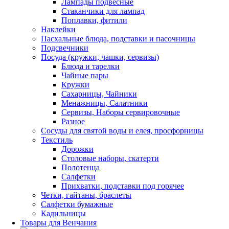
Лампады подвесные
Стаканчики для лампад
Поплавки, фитили
Наклейки
Пасхальные блюда, подставки и пасочницы
Подсвечники
Посуда (кружки, чашки, сервизы)
Блюда и тарелки
Чайные пары
Кружки
Сахарницы, Чайники
Менажницы, Салатники
Сервизы, Наборы сервировочные
Разное
Сосуды для святой воды и елея, просфорницы
Текстиль
Дорожки
Столовые наборы, скатерти
Полотенца
Салфетки
Прихватки, подставки под горячее
Четки, гайтаны, браслеты
Салфетки бумажные
Кадильницы
Товары для Венчания