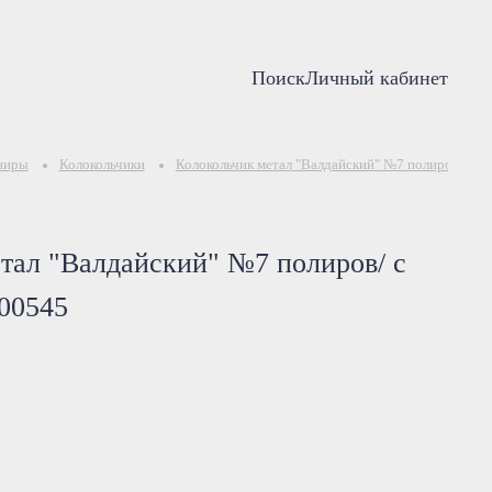
Поиск
Личный кабинет
ниры
Колокольчики
Колокольчик метал "Валдайский" №7 полиров/ с де
тал "Валдайский" №7 полиров/ с
500545