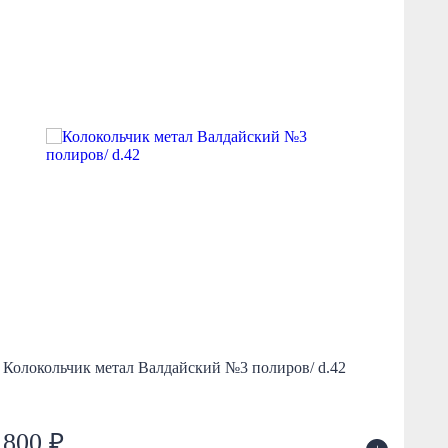
Н
37
Колокольчик метал Валдайский №3 полиров/ d.42
1
800 ₽