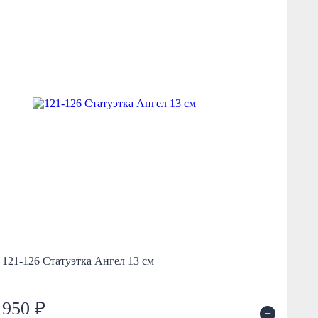
121-126 Статуэтка Ангел 13 см
Анг
950 ₽
5
+