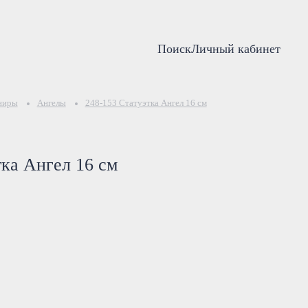
Поиск
Личный кабинет
ниры
Ангелы
248-153 Статуэтка Ангел 16 см
тка Ангел 16 см