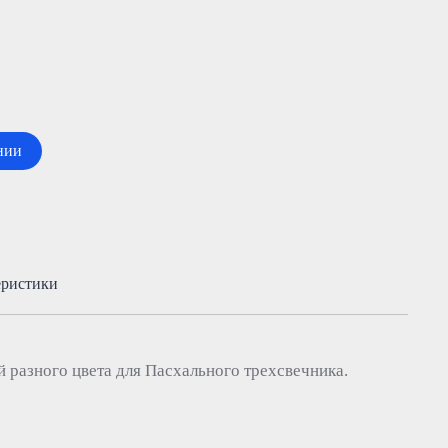
нии
еристики
й разного цвета для Пасхального трехсвечника.