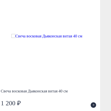
Свеча восковая Дьяконская витая 40 см
Св
1 200 ₽
1
+