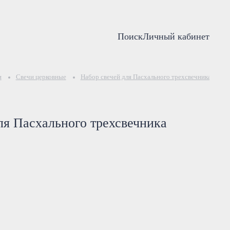
Поиск
Личный кабинет
и
Свечи церковные
Набор свечей для Пасхального трехсвечника
ля Пасхального трехсвечника