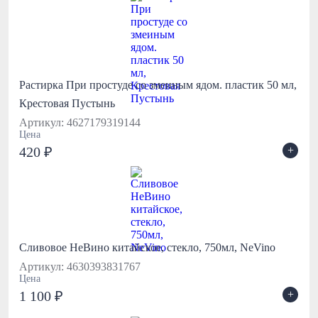
Растирка При простуде со змеиным ядом. пластик 50 мл,
Крестовая Пустынь
Артикул: 4627179319144
Цена
+
420 ₽
Сливовое НеВино китайское, стекло, 750мл, NeVino
Артикул: 4630393831767
Цена
+
1 100 ₽