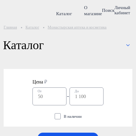
О
Личный
Поиск
кабинет
Каталог
магазине
Главная
Каталог
Монастырская аптека и косметика
Каталог
Цена
₽
От
До
В наличии