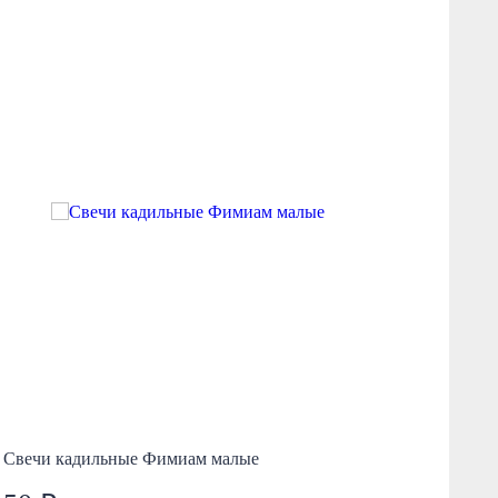
Свечи кадильные Фимиам малые
Ла