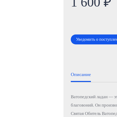
1 600 ₽
Уведомить о поступле
Описание
Ватопедский ладан — эт
благовоний. Он произво
Святая Обитель Ватопе