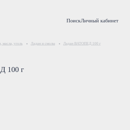
Поиск
Личный кабинет
, масла, уголь
Ладан и смолы
Ладан ВАТОПЕД 100 г
Д 100 г