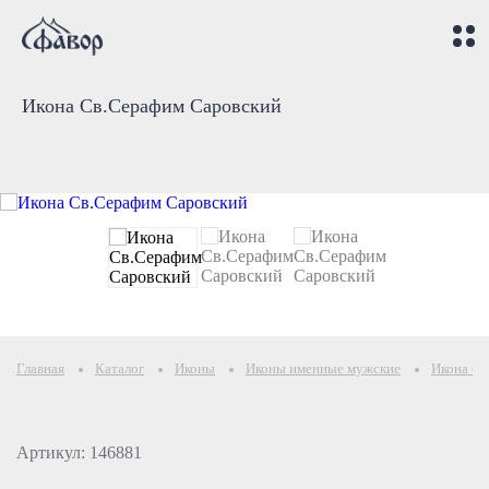
Икона Св.Серафим Саровский
Главная
Каталог
Иконы
Иконы именные мужские
Икона Св
Артикул: 146881