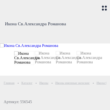
Икона Св.Александра Романова
Главная
Каталог
Иконы
Иконы именные женские
Икона Св
Артикул: 556545