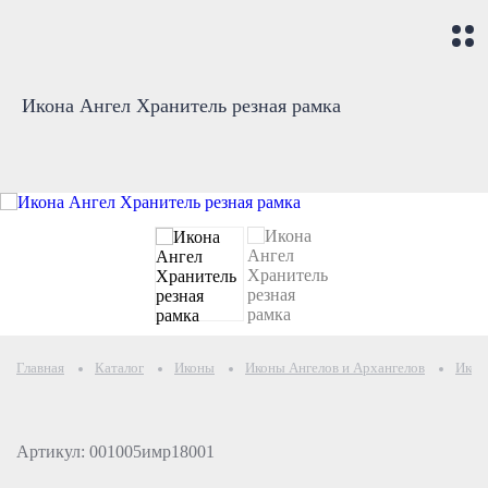
Икона Ангел Хранитель резная рамка
Главная
Каталог
Иконы
Иконы Ангелов и Архангелов
Икон
Артикул: 001005имр18001