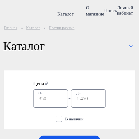
О
Личный
Поиск
кабинет
Каталог
магазине
Главная
Каталог
Платки разные
Каталог
Цена
₽
От
До
В наличии