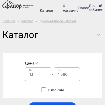
О
Личный
Поиск
кабинет
Каталог
магазине
Главная
Каталог
Духовная проза и поэзия
Каталог
Цена
₽
От
До
В наличии