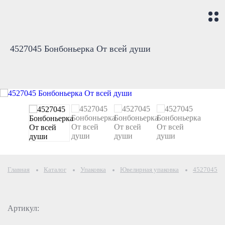
4527045 Бонбоньерка От всей души
Главная
Каталог
Упаковка
Ювелирная упаковка
4527045 Б
Артикул: