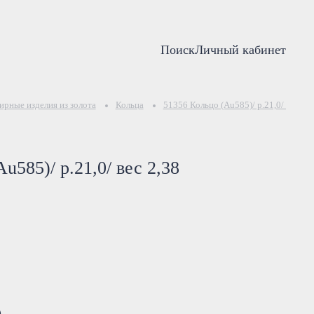
Поиск
Личный кабинет
рные изделия из золота
Кольца
51356 Кольцо (Au585)/ р.21,0/ вес 2,3
u585)/ р.21,0/ вес 2,38