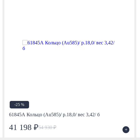
-25 %
61845А Кольцо (Au585)/ р.18,0/ вес 3,42/ б
41 198 ₽
54 930 ₽
+