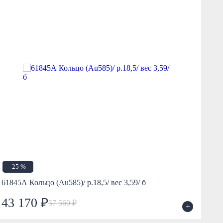
-25 %
61845А Кольцо (Au585)/ р.18,5/ вес 3,59/ б
503
43 170 ₽
2
57 560 ₽
+