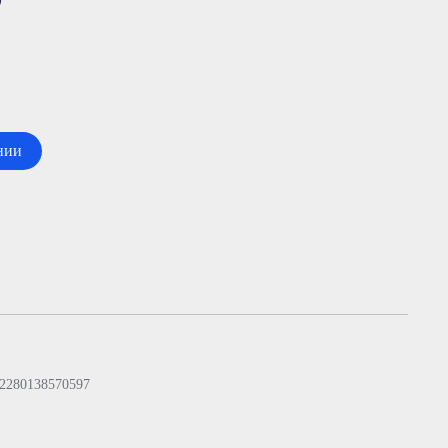
₽
нии
2280138570597