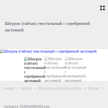
Шнурок (гайтан) текстильный с серебрянной
застежкой
Главная
Каталог
Ювелирные изделия из серебра
Шнурки
Ш
Артикул: 910032000103-сер