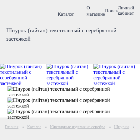
О
Личный
Поиск
кабинет
Каталог
магазине
Шнурок (гайтан) текстильный с серебрянной
застежкой
Главная
Каталог
Ювелирные изделия из серебра
Шнурки
Ш