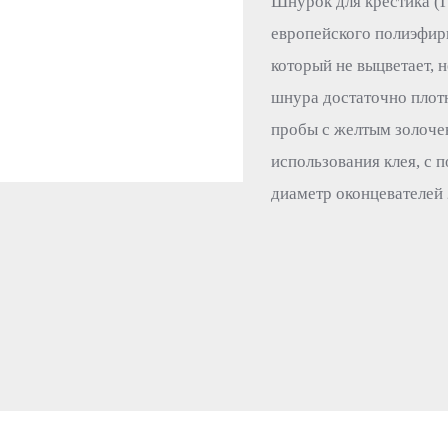
Шнурок для крестика (Г
европейского полиэфир
который не выцветает, 
шнура достаточно плотн
пробы с желтым золоче
использования клея, с
диаметр оконцевателей 2