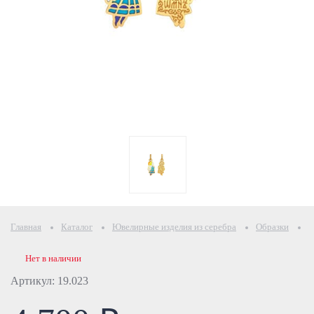
Главная
Каталог
Ювелирные изделия из серебра
Образки
О
Нет в наличии
Артикул: 19.023