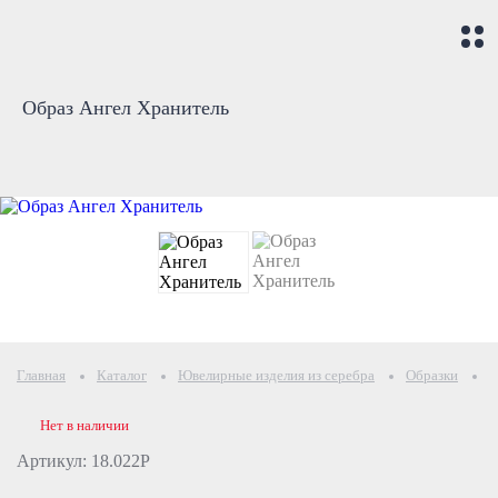
Образ Ангел Хранитель
Главная
Каталог
Ювелирные изделия из серебра
Образки
О
Нет в наличии
Артикул: 18.022Р