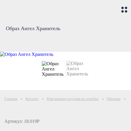
Образ Ангел Хранитель
Главная
Каталог
Ювелирные изделия из серебра
Образки
О
Артикул: 18.019Р