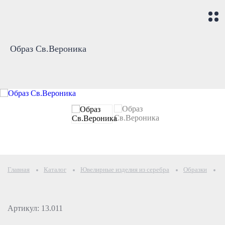
Образ Св.Вероника
Главная
Каталог
Ювелирные изделия из серебра
Образки
И
Артикул: 13.011