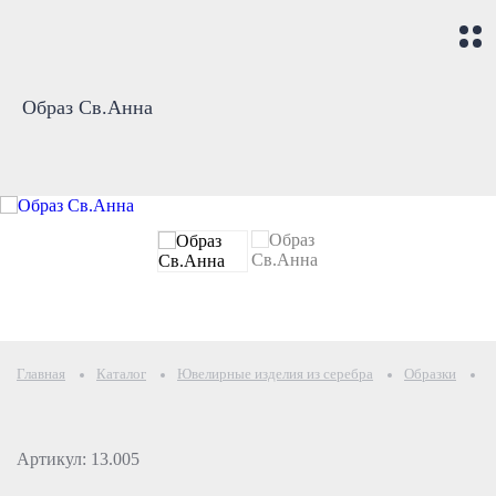
Образ Св.Анна
Главная
Каталог
Ювелирные изделия из серебра
Образки
И
Артикул: 13.005