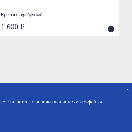
Крестик серебряный
Кр
1 600 ₽
1
+
x
 соглашаетесь с использованием cookie-файлов
чный кабинет