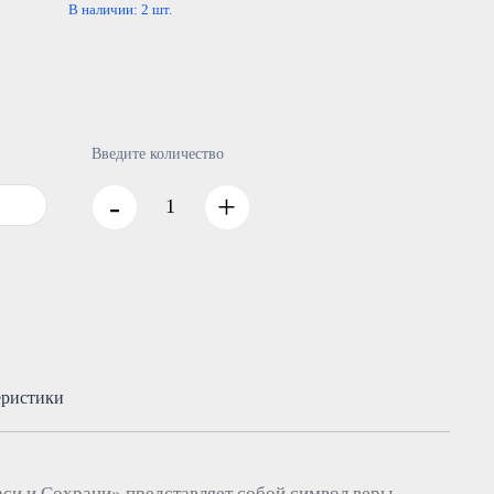
В наличии:
2
шт.
Введите количество
-
+
еристики
аси и Сохрани» представляет собой символ веры