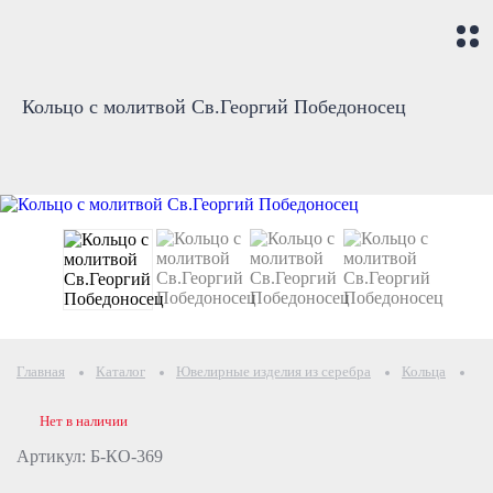
Кольцо с молитвой Св.Георгий Победоносец
Главная
Каталог
Ювелирные изделия из серебра
Кольца
Ко
Нет в наличии
Артикул: Б-КО-369