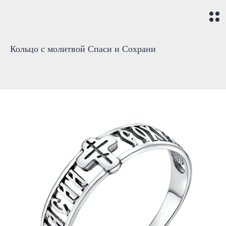
Кольцо с молитвой Спаси и Сохрани