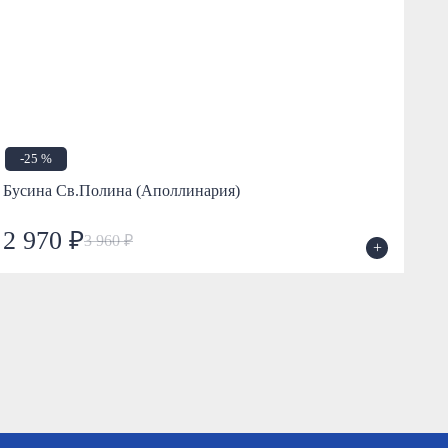
-25 %
Бусина Св.Полина (Аполлинария)
Бус
2 970 ₽
2
3 960 ₽
+