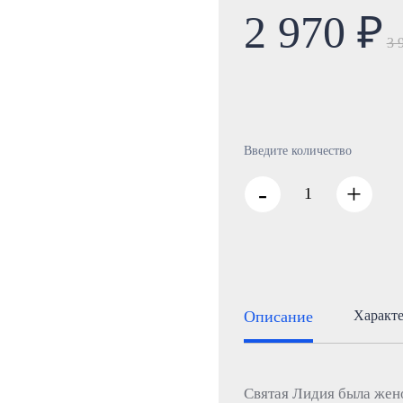
2 970 ₽
3 
Введите количество
-
+
Описание
Характ
Святая Лидия была жено