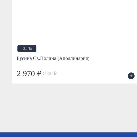
-25 %
Бусина Св.Полина (Аполлинария)
2 970 ₽
3 960 ₽
+