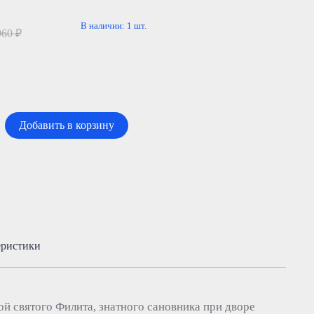
В наличии:
1
шт.
960 ₽
Добавить в корзину
еристики
й святого Филита, знатного сановника при дворе