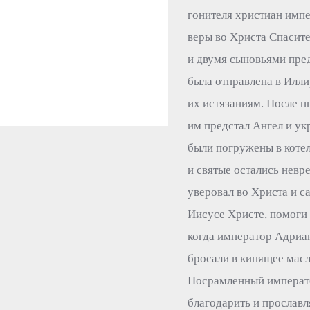
гонителя христиан импе
веры во Христа Спасите
и двумя сыновьями пре
была отправлена в Илл
их истязаниям. После п
им предстал Ангел и ук
были погружены в котел
и святые остались невр
уверовал во Христа и с
Иисусе Христе, помоги 
когда император Адриа
бросали в кипящее масл
Посрамленный император
благодарить и прославл