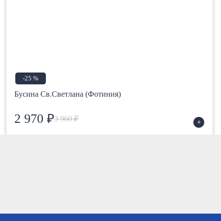
-25 %
Бусина Св.Светлана (Фотиния)
2 970 ₽
3 960 ₽
+