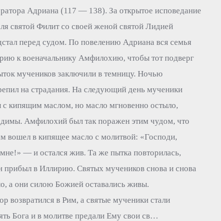
ратора Адриана (117 — 138). За открытое исповедание
ля святой Филит со своей женой святой Лидией
дстал перед судом. По повелению Адриана вся семья
ирию к военачальнику Амфилохию, чтобы тот подверг
ыток мучеников заключили в темницу. Ночью
репил на страдания. На следующий день мученики
 с кипящим маслом, но масло мгновенно остыло,
едимы. Амфилохий был так поражен этим чудом, что
ам вошел в кипящее масло с молитвой: «Господи,
мне!» — и остался жив. Та же пытка повторилась,
н прибыл в Иллирию. Святых мучеников снова и снова
о, а они силою Божией оставались живы.
 возвратился в Рим, а святые мученики стали
ять Бога и в молитве предали Ему свои св…