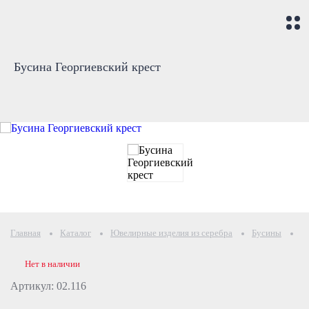
Бусина Георгиевский крест
Главная
Каталог
Ювелирные изделия из серебра
Бусины
Б
Нет в наличии
Артикул: 02.116