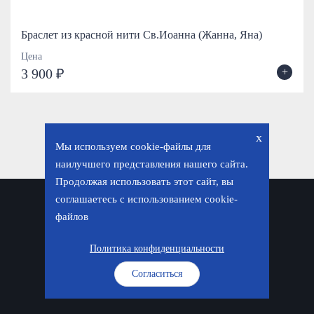
Браслет из красной нити Св.Иоанна (Жанна, Яна)
Цена
+
3 900 ₽
x
Мы используем cookie-файлы для
наилучшего представления нашего сайта.
Продолжая использовать этот сайт, вы
соглашаетесь с использованием cookie-
Политика конфиденциальности
файлов
© «Фавор. Магазин православных подарков», 2026
Политика конфиденциальности
Согласиться