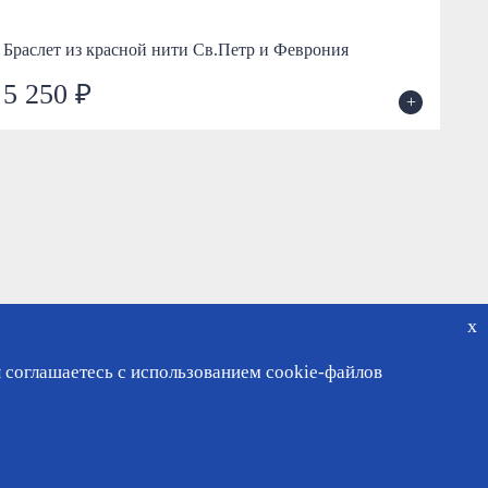
Браслет из красной нити Св.Петр и Феврония
Бра
5 250 ₽
2
+
x
 соглашаетесь с использованием cookie-файлов
чный кабинет
ности