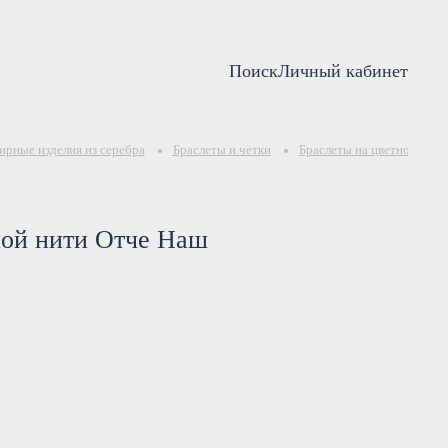
Поиск
Личный кабинет
рные изделия из серебра
Браслеты и четки
Браслеты на цветной нити
ной нити Отче Наш