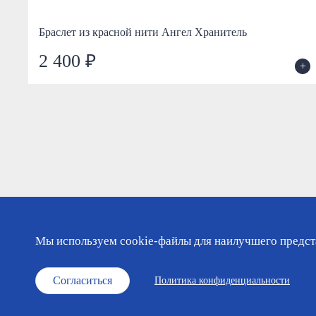
Браслет из красной нити Ангел Хранитель
2 400 ₽
+
+
Мы используем cookie-файлы для наилучшего предста
Каталог
Православный календарь
О мага
Согласиться
Политика конфиденциальности
© «Фавор. Магазин православных подарков», 2026