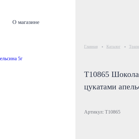
О магазине
Главная
Каталог
Трапе
Т10865 Шокола
цукатами апель
Артикул: Т10865