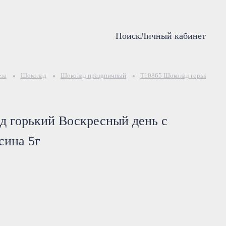
Поиск
Личный кабинет
за
Шоколад
Шоколад праздничный
Т10865 Шоколад горький Воск
д горький Воскресный день с
сина 5г