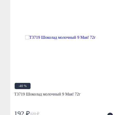
-40 %
Т3719 Шоколад молочный 9 Мая! 72г
192 ₽
320 ₽