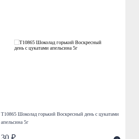
10
Т10865 Шоколад горький Воскресный день с цукатами
дев
апельсина 5г
30 ₽
1