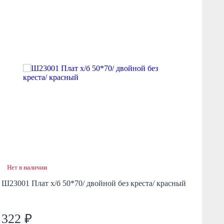
Нет в наличии
Н
Ш23001 Плат х/б 50*70/ двойной без креста/ красный
Ш23
322 ₽
3