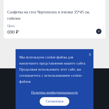
Салфетка на стол Чертополох и пчелки 35*45 см,
гобелен
Цена
+
690 ₽
x
Мы используем cookie-файлы для
наилучшего представления нашего сайта.
Продолжая использовать этот сайт, вы
соглашаетесь с использованием cookie-
Политика конфиденциальности
файлов
© «Фавор. Магазин православных подарков», 2026
Политика конфиденциальности
Согласиться