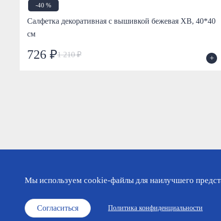
-40 %
Салфетка декоративная с вышивкой бежевая ХВ, 40*40
см
726 ₽
1 210 ₽
+
+
Мы используем cookie-файлы для наилучшего предста
Каталог
Православный календарь
О мага
Согласиться
Политика конфиденциальности