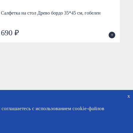
Салфетка на стол Древо бордо 35*45 см, гобелен
Сал
го
690 ₽
6
+
x
 соглашаетесь с использованием cookie-файлов
чный кабинет