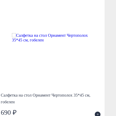
Салфетка на стол Орнамент Чертополох 35*45 см,
Сал
гобелен
65*
690 ₽
6
+