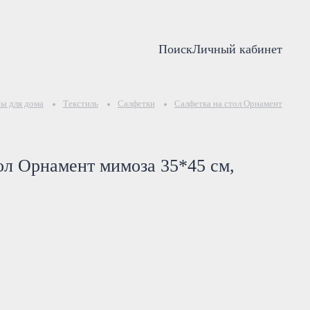
Поиск
Личный кабинет
ы для дома
Текстиль
Салфетки
Салфетка на стол Орнамент мимоза
ол Орнамент мимоза 35*45 см,