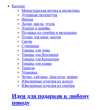
Каталог
Монастырская аптека и косметика
Духовная литература
Иконы
Ладан, масла, уголь
Платки и шарфы
Подарки из серебра и мельхиора
Полки для икон, киоты
Свечи
Сувениры
Товары для дома
Товары для Венчания
Товары для Крещения
Товары для храма
Трапеза
Упаковка
Четки, гайтаны, браслеты, ремни
Ювелирные изделия из золота
Ювелирные изделия из серебра
Идеи для подарков к любому
поводу