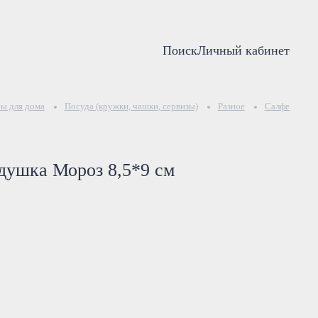
Поиск
Личный кабинет
ы для дома
Посуда (кружки, чашки, сервизы)
Разное
Салфетница 
душка Мороз 8,5*9 см