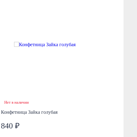
Нет в наличии
Н
Конфетница Зайка голубая
Ко
840 ₽
6