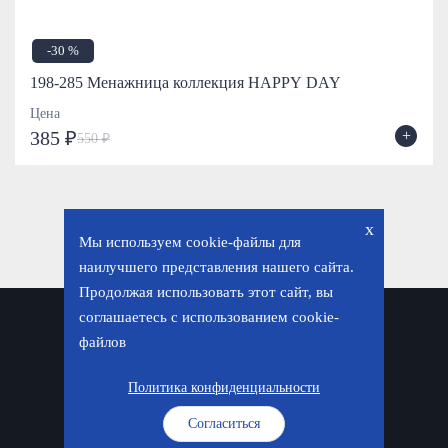
-30 %
198-285 Менажница коллекция HAPPY DAY
Цена
+
385 ₽
550 ₽
x
Мы используем cookie-файлы для
наилучшего представления нашего сайта.
Продолжая использовать этот сайт, вы
соглашаетесь с использованием cookie-
Политика конфиденциальности
файлов
© «Фавор. Магазин православных подарков», 2026
Политика конфиденциальности
Согласиться