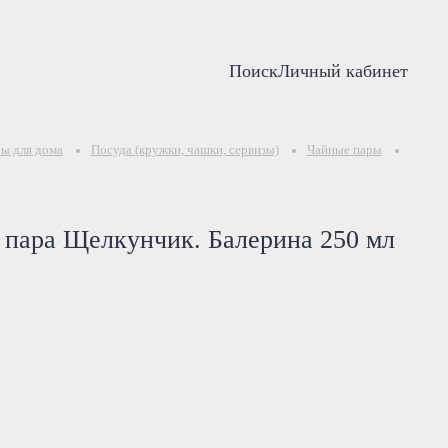
Поиск
Личный кабинет
ы для дома
Посуда (кружки, чашки, сервизы)
Чайные пары
760-75
 пара Щелкунчик. Балерина 250 мл