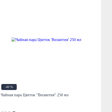
-40 %
Н
Чайная пара Цветок "Византия" 250 мл
590