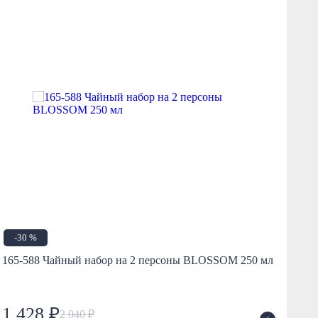
-30 %
Н
165-588 Чайный набор на 2 персоны BLOSSOM 250 мл
590
1
1 428 ₽
2 040 ₽