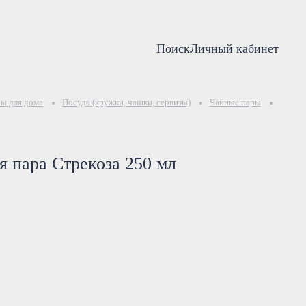
Поиск
Личный кабинет
ы для дома
Посуда (кружки, чашки, сервизы)
Чайные пары
275-10
я пара Стрекоза 250 мл