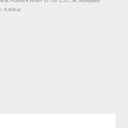
 «GREEN PINE» 31*20*2,5 С. М. Материал:
: 0.458 кг