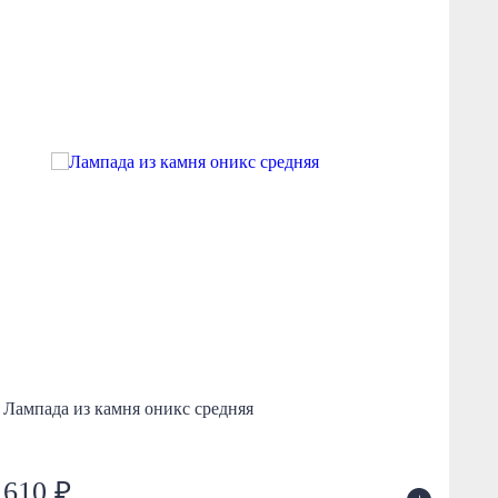
Лампада из камня оникс средняя
По
610 ₽
2