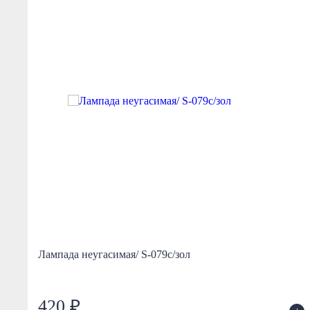
Лампада неугасимая/ S-079с/зол
420 ₽