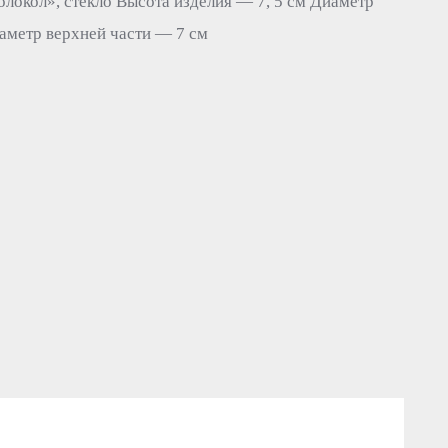
локол», стекло Высота изделия — 7, 5 см Диаметр
аметр верхней части — 7 см