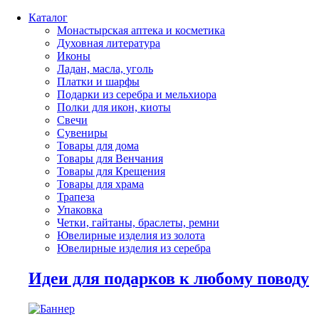
Каталог
Монастырская аптека и косметика
Духовная литература
Иконы
Ладан, масла, уголь
Платки и шарфы
Подарки из серебра и мельхиора
Полки для икон, киоты
Свечи
Сувениры
Товары для дома
Товары для Венчания
Товары для Крещения
Товары для храма
Трапеза
Упаковка
Четки, гайтаны, браслеты, ремни
Ювелирные изделия из золота
Ювелирные изделия из серебра
Идеи для подарков к любому поводу