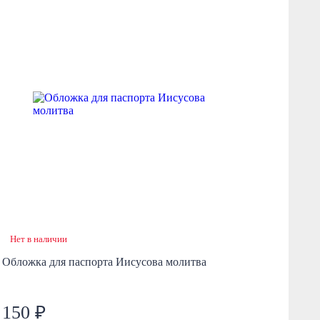
Нет в наличии
Н
Обложка для паспорта Иисусова молитва
Обл
тис
150 ₽
7