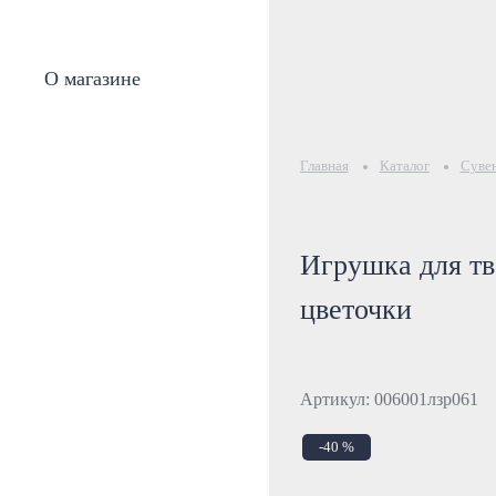
О магазине
Главная
Каталог
Суве
Игрушка для тв
цветочки
Артикул: 006001лзр061
-40 %