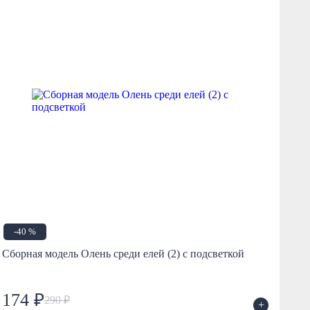
-40 %
Сборная модель Олень среди елей (2) с подсветкой
478
174 ₽
7
290 ₽
+