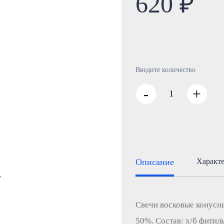
620 ₽
Введите количество
-
+
Описание
Характ
Свечи восковые конусн
50%. Состав: х/б фитил