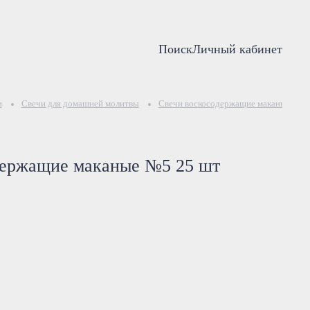
Поиск
Личный кабинет
и
Свечи для домашней молитвы
Свечи воскосодержащие маканые №5 
держащие маканые №5 25 шт